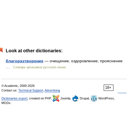
Look at other dictionaries:
благоразтворение
— очищение; оздоровление; прояснение
…
Cловарь архаизмов русского языка
© Academic, 2000-2026
18+
Contact us:
Technical Support
,
Advertising
Dictionaries export
, created on PHP,
Joomla,
Drupal,
WordPress,
MODx.