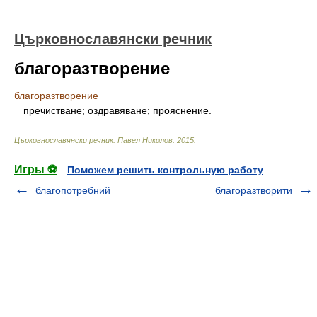
Църковнославянски речник
благоразтворение
благоразтворение
пречистване; оздравяване; прояснение.
Църковнославянски речник
.
Павел Николов
.
2015
.
Игры ⚽
Поможем решить контрольную работу
благопотребний
благоразтворити